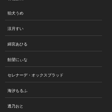
狛犬うめ
涼月すい
綿宮あひる
飴望にぃな
セレナーデ・オックスブラッド
海汐もるふ
透乃おと