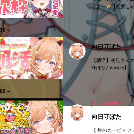
うよ～
【紅愛しゅり
30～
向日守ぽた
【朝活】初見さん大
守ぽた/ Varium】
00～
ＬＩＶＥ配信中
向日守ぽた
【 星のカービィ 