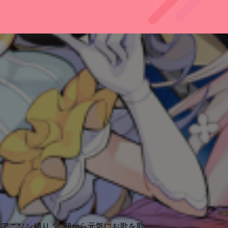
アニソン縛り.ᐟ.ᐟ 朝から元気にお歌を歌