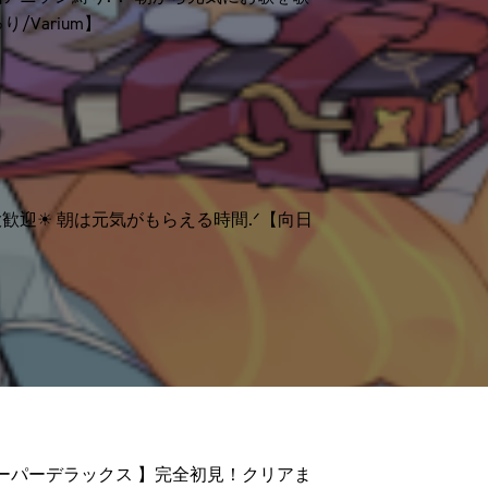
/Varium】
歓迎☀ 朝は元気がもらえる時間.ᐟ【向日
スーパーデラックス 】完全初見！クリアま