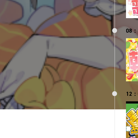
08：
12：