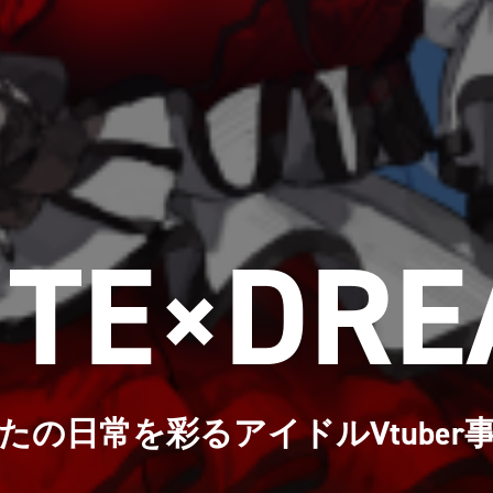
TE
DRE
×
たの日常を彩る
アイドルVtuber