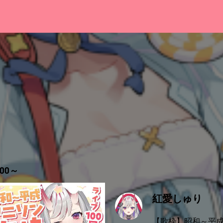
00～
紅愛しゅり
【歌枠】昭和～平成